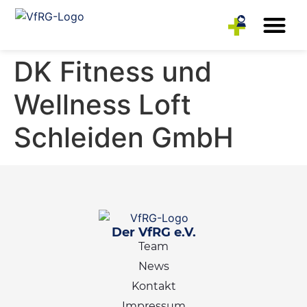
Rehasport-Anbieter
Reha-Sportler
DK Fitness und
Wellness Loft
Schleiden GmbH
Der VfRG e.V.
Team
News
Kontakt
Impressum